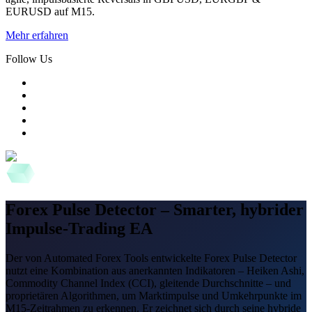
EURUSD auf M15.
Mehr erfahren
Follow Us
Forex Pulse Detector – Smarter, hybrider
Impulse-Trading EA
Der von Automated Forex Tools entwickelte Forex Pulse Detector
nutzt eine Kombination aus anerkannten Indikatoren – Heiken Ashi,
Commodity Channel Index (CCI), gleitende Durchschnitte – und
proprietären Algorithmen, um Marktimpulse und Umkehrpunkte im
M15-Zeitrahmen zu erkennen. Er zeichnet sich durch seine hybride