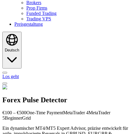
Brokers
Prop Firms
Funded Trading
Trading VPS
Preisgestaltung
Deutsch
Los geht
Forex Pulse Detector
€100 – €500
One-Time Payment
MetaTrader 4
MetaTrader
5
Beginner
Grid
Ein dynamischer MT4/MT5 Expert Advisor, präzise entwickelt für
agile, impulsbasierte Reversals in GBPUSD, EURGBP &