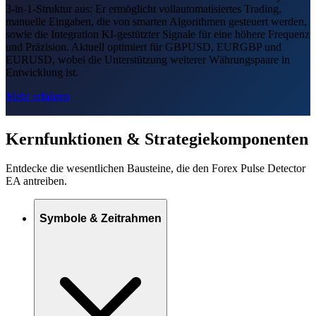
3-in-1-Struktur aus: Er ermöglicht vollautomatisiertes Trading,
manuelle Eingaben, die von smarten Algorithmen gesteuert werden,
sowie die Integration KI-gestützter Signale für eine höhere Frequenz
und Präzision. Aktuell optimiert für GBPUSD, EURGBP und
EURUSD, wobei die Unterstützung weiterer Währungspaare in
Entwicklung ist.
Mehr erfahren
Kernfunktionen & Strategiekomponenten
Entdecke die wesentlichen Bausteine, die den Forex Pulse Detector
EA antreiben.
Symbole & Zeitrahmen