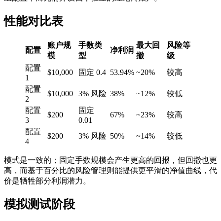
性能对比表
账户规
手数类
最大回
风险等
配置
净利润
模
型
撤
级
配置
$10,000
固定 0.4
53.94%
~20%
较高
1
配置
$10,000
3% 风险
38%
~12%
较低
2
配置
固定
$200
67%
~23%
较高
3
0.01
配置
$200
3% 风险
50%
~14%
较低
4
模式是一致的；固定手数规模会产生更高的回报，但回撤也更
高，而基于百分比的风险管理则能提供更平滑的净值曲线，代
价是牺牲部分利润潜力。
模拟测试阶段