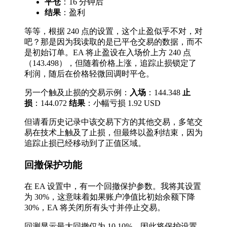
平仓
：16 分钟后
结果
：盈利
等等，根据 240 点的设置，这个止盈似乎不对，对
吧？那是因为我读取的是已平仓交易的数据，而不
是初始订单。EA 将止盈设在入场价上方 240 点
（143.498），但随着价格上涨，追踪止损锁定了
利润，随后在价格轻微回调时平仓。
另一个触及止损的交易示例：
入场
：144.348
止
损
：144.072
结果
：小幅亏损 1.92 USD
但请看历史记录中该交易下方的其他交易，多笔交
易在技术上触及了止损，但最终以盈利结束，因为
追踪止损已经移动到了正值区域。
回撤保护功能
在 EA 设置中，有一个回撤保护参数。我将其设置
为 30%，这意味着如果账户净值比初始余额下降
30%，EA 将关闭所有头寸并停止交易。
回测显示最大回撤仅为 10.10%，因此将保护设置