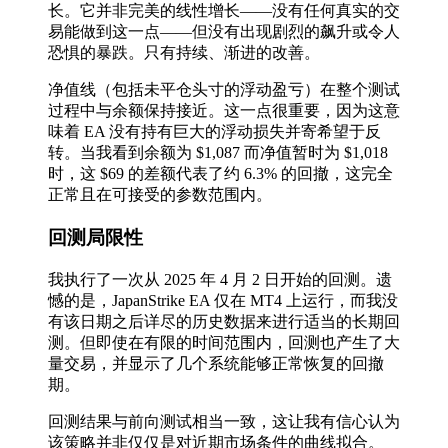
长。它并非完美的线性增长——没有任何真实的交
易能做到这一点——但没有出现剧烈的飙升或令人
恐惧的暴跌。只有持续、渐进的改善。
净值线（包括未平仓头寸的浮动盈亏）在整个测试
过程中与余额保持接近。这一点很重要，因为这意
味着 EA 没有持有巨大的浮动损失并寄希望于反
转。当我看到余额为 $1,087 而净值暂时为 $1,018
时，这 $69 的差额代表了约 6.3% 的回撤，这完全
正常且在可接受的参数范围内。
回测局限性
我执行了一次从 2025 年 4 月 2 日开始的回测。遗
憾的是，JapanStrike EA 仅在 MT4 上运行，而我没
有该日期之后详尽的历史数据来进行适当的长期回
测。但即使在有限的时间范围内，回测也产生了大
量交易，并显示了几个系统能够正常恢复的回撤
期。
回测结果与前向测试相当一致，这让我有信心认为
该策略并非仅仅是对近期市场条件的曲线拟合。