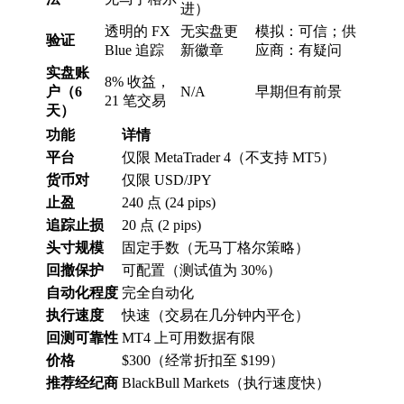
进）
透明的 FX
无实盘更
模拟：可信；供
验证
Blue 追踪
新徽章
应商：有疑问
实盘账
8% 收益，
户（6
N/A
早期但有前景
21 笔交易
天）
功能
详情
平台
仅限 MetaTrader 4（不支持 MT5）
货币对
仅限 USD/JPY
止盈
240 点 (24 pips)
追踪止损
20 点 (2 pips)
头寸规模
固定手数（无马丁格尔策略）
回撤保护
可配置（测试值为 30%）
自动化程度
完全自动化
执行速度
快速（交易在几分钟内平仓）
回测可靠性
MT4 上可用数据有限
价格
$300（经常折扣至 $199）
推荐经纪商
BlackBull Markets（执行速度快）