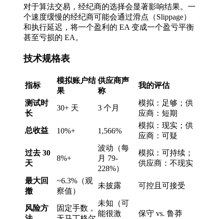
对于算法交易，经纪商的选择会显著影响结果。一
个速度缓慢的经纪商可能会通过滑点（Slippage）
和执行延迟，将一个盈利的 EA 变成一个盈亏平衡
甚至亏损的 EA。
技术规格表
模拟账户结
供应商声
指标
我的评估
果
称
测试时
模拟：足够；供
30+ 天
3 个月
长
应商：短期
模拟：现实；供
总收益
10%+
1,566%
应商：可疑
波动（每
过去 30
模拟：可持续；
8%+
月 79-
天
供应商：不现实
228%）
最大回
~6.3%（观
未披露
可控且可接受
撤
察值）
未知（可
风险方
固定手数，
能很激
保守 vs. 鲁莽
法
无马丁格尔