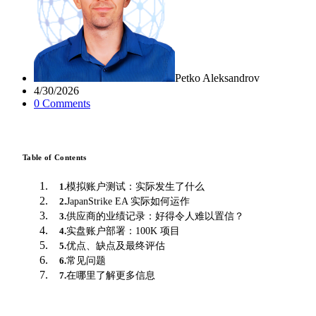
Petko Aleksandrov
4/30/2026
0
Comment
s
Table of Contents
模拟账户测试：实际发生了什么
1
.
JapanStrike EA 实际如何运作
2
.
供应商的业绩记录：好得令人难以置信？
3
.
实盘账户部署：100K 项目
4
.
优点、缺点及最终评估
5
.
常见问题
6
.
在哪里了解更多信息
7
.