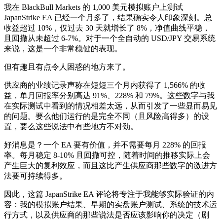
我在 BlackBull Markets 的 1,000 美元模拟账户上测试
JapanStrike EA 已经一个月多了，结果确实令人印象深刻。总
收益超过 10%，仅过去 30 天就增长了 8%，净值曲线平稳，
且回撤从未超过 6-7%。对于一个全自动的 USD/JPY 交易系统
来说，这是一个非常稳健的表现。
但有趣且有点令人困惑的地方来了。
供应商的业绩记录声称在短短三个月内获得了 1,566% 的收
益，单月回报率分别高达 91%、228% 和 79%。这些数字与我
在实际测试中看到的情况相差太远，从而引发了一些显而易见
的问题。要么他们运行的是完全不同（且风险高得多）的设
置，要么这些说法中有些地方不对劲。
好消息是？一个 EA 要有价值，并不需要每月 228% 的回报
率。每月稳定 8-10% 且回撤可控，随着时间的推移实际上会
产生巨大的复利效应，而且这比产生供应商那些数字的激进方
法要可持续得多。
因此，这篇 JapanStrike EA 评论将专注于我能够实际验证的内
容：我的模拟账户结果、早期的实盘账户测试、系统的技术运
行方式，以及供应商的那些说法是否应该影响你的决定（剧