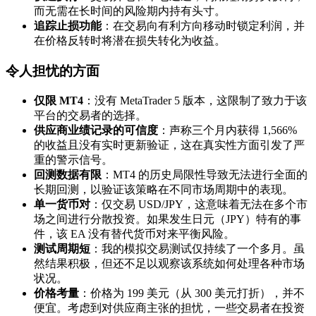
而无需在长时间的风险期内持有头寸。
追踪止损功能
：在交易向有利方向移动时锁定利润，并
在价格反转时将潜在损失转化为收益。
令人担忧的方面
仅限 MT4
：没有 MetaTrader 5 版本，这限制了致力于该
平台的交易者的选择。
供应商业绩记录的可信度
：声称三个月内获得 1,566%
的收益且没有实时更新验证，这在真实性方面引发了严
重的警示信号。
回测数据有限
：MT4 的历史局限性导致无法进行全面的
长期回测，以验证该策略在不同市场周期中的表现。
单一货币对
：仅交易 USD/JPY，这意味着无法在多个市
场之间进行分散投资。如果发生日元（JPY）特有的事
件，该 EA 没有替代货币对来平衡风险。
测试周期短
：我的模拟交易测试仅持续了一个多月。虽
然结果积极，但还不足以观察该系统如何处理各种市场
状况。
价格考量
：价格为 199 美元（从 300 美元打折），并不
便宜。考虑到对供应商主张的担忧，一些交易者在投资