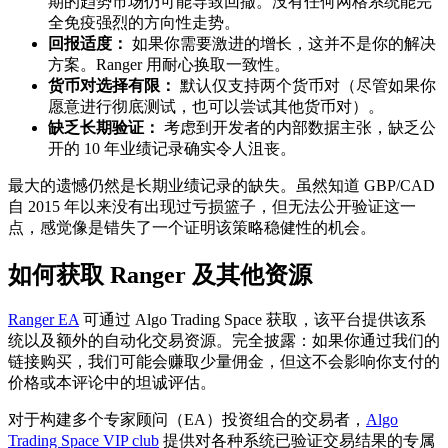
期的趋势市场仍可能导致回撤。没有任何网格系统能完
全免疫强烈的方向性走势。
回报适度：
如果你需要激进的增长，这并不是你的解决
方案。Ranger 用耐心换取一致性。
货币对选择有限：
默认仅支持两个货币对（尽管如果你
愿意进行彻底测试，也可以尝试其他货币对）。
缺乏长期验证：
考虑到开发者的内部数据主张，缺乏公
开的 10 年业绩记录确实令人沮丧。
最大的遗憾仍然是长期业绩记录的缺失。虽然知道 GBP/CAD
自 2015 年以来没有出现过亏损篮子，但无法公开验证这一
点，感觉像是错失了一个证明该策略稳健性的机会。
如何获取 Ranger 及其他资源
Ranger EA
可通过 Algo Trading Space 获取，该平台提供该系
统以及额外的自动化交易资源。完全披露：如果你通过我们的
链接购买，我们可能会赚取少量佣金，但这不会影响你支付的
价格或本评论中的坦诚评估。
对于构建多个专家顾问（EA）投资组合的交易者，
Algo
Trading Space VIP club
提供对各种系统已验证交易结果的专属