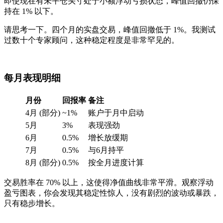
即使现在有未平仓头寸处于小额浮动亏损状态，峰值回撤仍保
持在 1% 以下。
请思考一下。四个月的实盘交易，峰值回撤低于 1%。我测试
过数十个专家顾问，这种稳定程度是非常罕见的。
每月表现明细
月份
回报率
备注
4月 (部分)
~1%
账户于月中启动
5月
3%
表现强劲
6月
0.5%
增长放缓期
7月
0.5%
与6月持平
8月 (部分)
0.5%
按全月进度计算
交易胜率在 70% 以上，这使得净值曲线非常平滑。观察浮动
盈亏图表，你会发现其稳定性惊人，没有剧烈的波动或暴跌，
只有稳步增长。