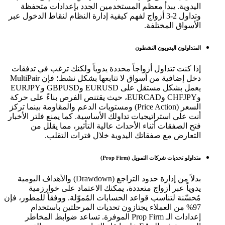
اليدوية. يبدأ معظم المستخدمين الجدد بإعدادات متحفظة
وتداول 2-3 أزواج لفهم كيفية إدارة النظام لنقاط الدخول عبر
الأسواق المختلفة.
المتداولون اليدويون النشطون
إذا كنت تتداول أزواجاً محددة يدوياً ولكنك ترغب في تدفقات
دخل إضافية من أسواق لا تتابعها بشكل نشط؛ فإن MultiPair
يعمل بشكل مستقل على EURUSD وGBPUSD وEURJPY
وCHFJPY وEURCAD، حيث يقتنص الفرص بناءً على حركة
السعر (Price Action) ومستويات الدعم والمقاومة بينما تركز
أنت على استراتيجيات تداولك الأساسية. كما يمنع فلتر الأخبار
فتح الصفقات أثناء الأحداث عالية التأثير، مما يقلل من
التعارض مع صفقاتك اليدوية خلال فترات التقلب.
متداولو تحديات شركات التمويل (Prop Firm)
بدلاً من إدارة حدود التراجع (Drawdown) والأهداف اليومية
يدوياً عبر أزواج متعددة، يمكنك الاعتماد على خوارزمية
مُحسّنة لتناسب قواعد الحسابات المُموّلة. ووفقاً للمطور، فإن
97% من العملاء يجتازون تحديات المرحلتين باستخدام
إعدادات الـ Prop Firm الموفرة. تساعد ضوابط المخاطر