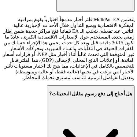
يتضمن MultiPair EA فلتر أخبار مدمجاً اختيارياً يقوم بمراقبة
المفكرة الاقتصادية ويمنع التداول خلال الأحداث الإخبارية عالية
التأثير. عند تفعيله، يتجنب الـ EA تلقائياً فتح مراكز جديدة ضمن إطار
زمني يحدده المستخدم حول الإصدارات الاقتصادية الكبرى، عادةً ما
تكون 15-30 دقيقة قبل وبعد كل حدث. يحمي هذا الإجراء حسابك من
القفزات العنيفة في التقلبات، واتساع السبريد، وتحركات الأسعار
غير المتوقعة التي تحدث غالباً أثناء أخبار مثل NFP، أو قرارات أسعار
الفائدة، أو إعلانات الناتج المحلي الإجمالي (GDP). هذا الفلتر قابل
للتخصيص بالكامل في الإعدادات، مما يتيح لك اختيار مستويات تأثير
الأخبار التي ترغب في تجنبها (عالية فقط، أو عالية ومتوسطة)
وتعديل الفواصل الزمنية لتناسب مستوى تحملك للمخاطر.
هل أحتاج إلى دفع رسوم مقابل التحديثات؟