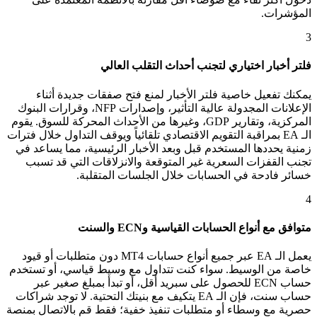
المؤشرات.
3
فلتر أخبار اختياري لتجنب أحداث التقلب العالي
يمكنك تفعيل خاصية فلتر الأخبار لمنع فتح صفقات جديدة أثناء
الإعلانات المجدولة عالية التأثير، وإصدارات NFP، وقرارات البنوك
المركزية، وتقارير GDP، وغيرها من الأحداث المحركة للسوق. يقوم
الـ EA بمراقبة التقويم الاقتصادي تلقائياً ويوقف التداول خلال فترات
زمنية يحددها المستخدم قبل وبعد الأخبار الرئيسية، مما يساعد في
تجنب القفزات السعرية غير المتوقعة والانزلاقات التي قد تسبب
خسائر فادحة في الحسابات خلال الجلسات المتقلبة.
4
متوافق مع أنواع الحسابات القياسية وECN والسنت
يعمل الـ EA عبر جميع أنواع حسابات MT4 دون متطلبات أو قيود
خاصة من الوسيط. سواء كنت تتداول مع وسيط قياسي، أو تستخدم
حساب ECN للحصول على سبريد أقل، أو تبدأ بمبلغ صغير عبر
حساب سنت، فإن الـ EA يتكيف مع بنيتك التحتية. لا توجد شراكات
حصرية مع وسطاء أو متطلبات تنفيذ خفية؛ فقط قم بالاتصال بمنصة