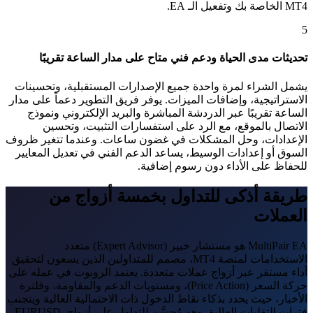
MT4 الخاصة بك وتفعيل الـ EA.
5
تحديثات مدى الحياة ودعم فني متاح على مدار الساعة تقريبًا
يشمل الشراء لمرة واحدة جميع الإصدارات المستقبلية، وتحسينات
الاستراتيجية، وإضافات الميزات. يوفر فريق التطوير دعماً على مدار
الساعة تقريبًا عبر الدردشة المباشرة والبريد الإلكتروني ونموذج
الاتصال بالموقع، مع الرد على استفسارات التثبيت، وتحسين
الإعدادات، وحل المشكلات في غضون ساعات. وعندما تتغير ظروف
السوق أو إعدادات الوسيط، يساعد الدعم الفني في تعديل المعايير
للحفاظ على الأداء دون رسوم إضافية.
طريقة أذكى للتداول بخمسة أزواج من
العملات
MultiPair EA هو مستشار خبير (Expert Advisor) متعدد
الاستخدامات لمنصة MT4، مصمم للمتداولين الذين يسعون لتحقيق
أداء مستقر عبر أزواج عملات متعددة. يعتمد الروبوت في عمله على
حركة السعر (Price Action)، ومستويات الدعم والمقاومة، وفلترة
الأخبار، حيث يحدد بذكاء نقاط الدخول ذات الاحتمالية العالية ويتجنب
فترات التقلبات العالية. وهو مُحسَّن للتداول على أزواج EURUSD،