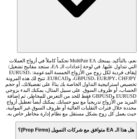
نعم، بالتأكيد. يمنحك MultiPair EA تحكماً كاملاً في أزواج العملات
التي تتداول عليها. في لوحة إعدادات الـ EA، ستجد مفاتيح تشغيل/
إيقاف فردية لكل زوج من الأزواج الخمسة المدعومة: EURUSD،
GBPUSD، EURJPY، CHFJPY، وEURCAD. تتيح لك هذه المرونة
تخصيص استراتيجية التداول الخاصة بك بناءً على تفضيلاتك، أو حجم
الحساب، أو ظروف السوق. على سبيل المثال، يمكنك البدء بزوجي
EURUSD وGBPUSD فقط للحد من التعرض للمخاطر، ثم إضافة
المزيد من الأزواج تدريجياً مع نمو حسابك. يمكنك أيضاً تعطيل أزواج
محددة خلال فترات التقلبات العالية أو ظروف السوق غير المواتية،
حيث يعمل كل زوج بشكل مستقل مع نظام إدارة مخاطر خاص به.
هل هذا الـ EA متوافق مع شركات التمويل (Prop Firms)؟