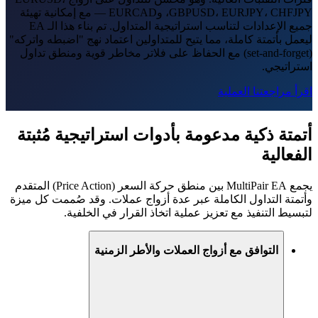
GBPUSD، EURJPY، CHFJPY، وEURCAD — مع إمكانية تهيئة
جميع الإعدادات لتناسب استراتيجية المتداول. تم بناء هذا الـ EA
ليعمل بأتمتة كاملة، مما يتيح للمتداولين اعتماد نهج "اضبطه واتركه"
(set-and-forget) مع الحفاظ على فلاتر مخاطر قوية ومنطق تداول
استراتيجي.
اقرأ مراجعتنا العملية
أتمتة ذكية مدعومة بأدوات استراتيجية مُثبتة
الفعالية
يجمع MultiPair EA بين منطق حركة السعر (Price Action) المتقدم
وأتمتة التداول الكاملة عبر عدة أزواج عملات. وقد صُممت كل ميزة
لتبسيط التنفيذ مع تعزيز عملية اتخاذ القرار في الخلفية.
التوافق مع أزواج العملات والأطر الزمنية