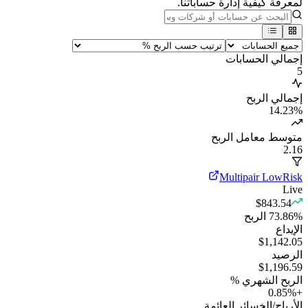
لمعرفة كيفية إدارة حساباتنا.
إجمالي الحسابات
5
إجمالي الربح
14.23
%
متوسط معامل الربح
2.16
Multipair LowRisk
Live
$843.54
%
73.86
الربح
الإيداع
$1,142.05
الرصيد
$1,196.59
الربح الشهري %
0.85
%
+
الأرباح/الخسائر العائمة