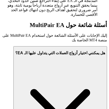
المدمجة في الـ EA على إبقاء التراجع ضمن حدود التحدي،
بينما يحقق التنويع عبر أزواج متعددة أرباحاً يومية ثابتة، وهو
أمر ضروري لتحقيق أهداف الربح دون انتهاك قواعد الحد
الأقصى للخسارة.
أسئلة شائعة حول MultiPair EA
إليك الإجابات على الأسئلة الشائعة حول استخدام MultiPair EA على
منصة MT4 الخاصة بك
هل يمكنني اختيار أزواج العملات التي يتداول عليها الـ EA؟