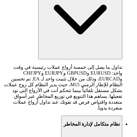
تداول ما يصل إلى خمسة أزواج عملات رئيسية في وقت
واحد: EURUSD وGBPUSD وEURJPY وCHFJPY
وEURCAD، وذلك من خلال تثبيت واحد لـ EA. تم تحسين
النظام للإطار الزمني M15، حيث يدير النظام كل زوج عملات
بشكل مستقل تلقائياً بينما تتحكم أنت في الأزواج التي تود
تفعيلها. يساهم هذا التنويع في توزيع المخاطر عبر أسواق
متعددة واقتناص فرص قد تفوتك عند تداول أزواج عملات
منفردة يدوياً.
نظام متكامل لإدارة المخاطر