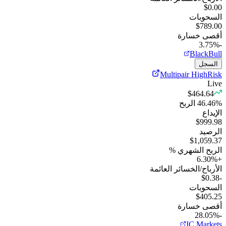
$0.00
السحوبات
$789.00
أقصى خسارة
-3.75%
BlackBull
السجل
Multipair HighRisk
Live
$464.64
%
46.46
الربح
الإيداع
$999.98
الرصيد
$1,059.37
الربح الشهري %
6.30
%
+
الأرباح/الخسائر العائمة
-$0.38
السحوبات
$405.25
أقصى خسارة
-28.05%
IC Markets