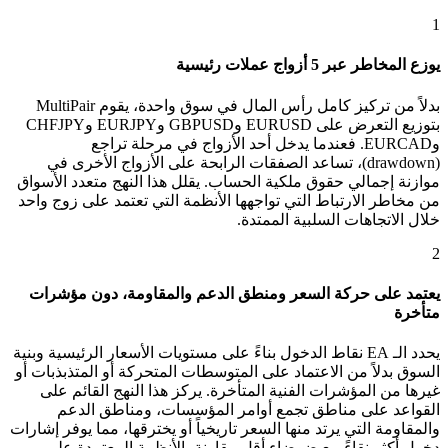
1
يوزع المخاطر عبر 5 أزواج عملات رئيسية
بدلاً من تركيز كامل رأس المال في سوق واحدة، يقوم MultiPair
بتوزيع التعرض على EURUSD وGBPUSD وEURJPY وCHFJPY
وEURCAD. فعندما يدخل أحد الأزواج في مرحلة تراجع
(drawdown)، تساعد الصفقات الرابحة على الأزواج الأخرى في
موازنة إجمالي حقوق ملكية الحساب. يقلل هذا النهج متعدد الأسواق
من مخاطر الارتباط التي تواجهها الأنظمة التي تعتمد على زوج واحد
خلال الاتجاهات السلبية الممتدة.
2
يعتمد على حركة السعر ومنطق الدعم والمقاومة، دون مؤشرات
متأخرة
يحدد الـ EA نقاط الدخول بناءً على مستويات الأسعار الرئيسية وبنية
السوق بدلاً من الاعتماد على المتوسطات المتحركة أو المتذبذبات أو
غيرها من المؤشرات الفنية المتأخرة. يركز هذا النهج القائم على
القواعد على مناطق تجمع أوامر المؤسسات، ومناطق الدعم
والمقاومة التي يرتد منها السعر تاريخياً أو يخترقها، مما يوفر إشارات
دخول أكثر نقاءً مع ضوضاء أقل مقارنة بالأنظمة المعتمدة على