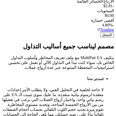
الأرباح/الخسائر العائمة
-$2.81
السحوبات
$0.00
أقصى خسارة
-4.80%
Xrading
السجل
مصمم ليناسب جميع أساليب التداول
يتكيف MultiPair EA مع ملف تعريف المخاطر وأسلوب التداول
الخاص بك، سواء كنت تبدأ في التداول الآلي أو تعمل على تحسين
استراتيجيات المحفظة المتنوعة عبر عدة أزواج عملات.
للمبتدئين تماماً
لا حاجة لخلفية في التحليل الفني، ولا يتطلب الأمر إعدادات
معقدة لرسوم بيانية متعددة. ما عليك سوى تثبيت الـ EA على
رسم بياني واحد، واختيار أزواج العملات التي ترغب في تفعيلها
من بين الأزواج الخمسة المتاحة، وتحديد مستوى المخاطرة.
تقوم ميزة تحديد حجم اللوت التلقائي بحساب أحجام الصفقات
تلقائياً بناءً على رصيد حسابك، مما يلغي الحاجة إلى الحسابات