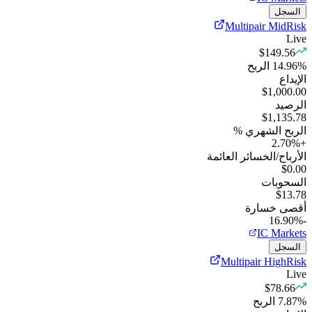
السجل
Multipair MidRisk
Live
$149.56
%
14.96
الربح
الإيداع
$1,000.00
الرصيد
$1,135.78
الربح الشهري %
2.70
%
+
الأرباح/الخسائر العائمة
$0.00
السحوبات
$13.78
أقصى خسارة
-16.90%
IC Markets
السجل
Multipair HighRisk
Live
$78.66
%
7.87
الربح