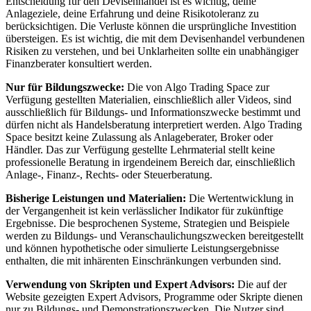
Entscheidung für den Devisenhandel ist es wichtig, deine
Anlageziele, deine Erfahrung und deine Risikotoleranz zu
berücksichtigen. Die Verluste können die ursprüngliche Investition
übersteigen. Es ist wichtig, die mit dem Devisenhandel verbundenen
Risiken zu verstehen, und bei Unklarheiten sollte ein unabhängiger
Finanzberater konsultiert werden.
Nur für Bildungszwecke:
Die von Algo Trading Space zur
Verfügung gestellten Materialien, einschließlich aller Videos, sind
ausschließlich für Bildungs- und Informationszwecke bestimmt und
dürfen nicht als Handelsberatung interpretiert werden. Algo Trading
Space besitzt keine Zulassung als Anlageberater, Broker oder
Händler. Das zur Verfügung gestellte Lehrmaterial stellt keine
professionelle Beratung in irgendeinem Bereich dar, einschließlich
Anlage-, Finanz-, Rechts- oder Steuerberatung.
Bisherige Leistungen und Materialien:
Die Wertentwicklung in
der Vergangenheit ist kein verlässlicher Indikator für zukünftige
Ergebnisse. Die besprochenen Systeme, Strategien und Beispiele
werden zu Bildungs- und Veranschaulichungszwecken bereitgestellt
und können hypothetische oder simulierte Leistungsergebnisse
enthalten, die mit inhärenten Einschränkungen verbunden sind.
Verwendung von Skripten und Expert Advisors:
Die auf der
Website gezeigten Expert Advisors, Programme oder Skripte dienen
nur zu Bildungs- und Demonstrationszwecken. Die Nutzer sind