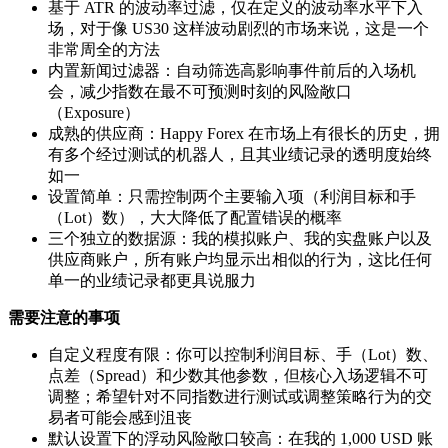
基于 ATR 的波动率过滤，仅在定义的波动率水平下入
场，对于像 US30 这样波动剧烈的市场来说，这是一个
非常周全的方法
内置新闻过滤器：自动筛选高影响事件前后的入场机
会，减少指数在最不可预测时刻的风险敞口
（Exposure）
成熟的供应商：Happy Forex 在市场上有很长的历史，拥
有多个经过测试的机器人，且其业绩记录的透明度始终
如一
设置简单：只需控制两个主要输入项（利润目标和手
（Lot）数），大大降低了配置错误的概率
三个独立的数据源：我的模拟账户、我的实盘账户以及
供应商账户，所有账户均显示出相似的行为，这比任何
单一的业绩记录都更具说服力
需要注意的事项
自定义程度有限：你可以控制利润目标、手（Lot）数、
点差（Spread）和少数其他参数，但核心入场逻辑不可
调整；希望针对不同指数进行测试或调整策略行为的交
易者可能会感到沮丧
默认设置下的浮动风险敞口较高：在我的 1,000 USD 账