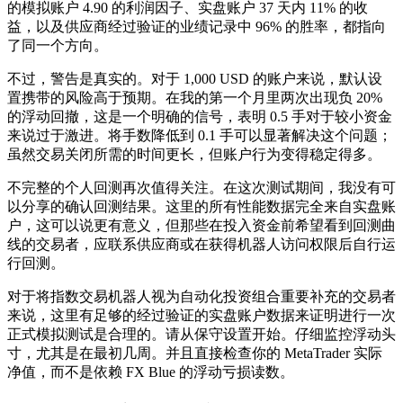
的模拟账户 4.90 的利润因子、实盘账户 37 天内 11% 的收
益，以及供应商经过验证的业绩记录中 96% 的胜率，都指向
了同一个方向。
不过，警告是真实的。对于 1,000 USD 的账户来说，默认设
置携带的风险高于预期。在我的第一个月里两次出现负 20%
的浮动回撤，这是一个明确的信号，表明 0.5 手对于较小资金
来说过于激进。将手数降低到 0.1 手可以显著解决这个问题；
虽然交易关闭所需的时间更长，但账户行为变得稳定得多。
不完整的个人回测再次值得关注。在这次测试期间，我没有可
以分享的确认回测结果。这里的所有性能数据完全来自实盘账
户，这可以说更有意义，但那些在投入资金前希望看到回测曲
线的交易者，应联系供应商或在获得机器人访问权限后自行运
行回测。
对于将指数交易机器人视为自动化投资组合重要补充的交易者
来说，这里有足够的经过验证的实盘账户数据来证明进行一次
正式模拟测试是合理的。请从保守设置开始。仔细监控浮动头
寸，尤其是在最初几周。并且直接检查你的 MetaTrader 实际
净值，而不是依赖 FX Blue 的浮动亏损读数。