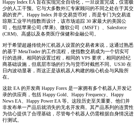
Happy Index EA 旨在实现完全自动化，一旦设置完成，仅需极
少的人工干预。它与大多数外汇专家顾问的不同之处在于其交
易的资产。Happy Index 并非交易货币对，而是专门为交易道
琼斯工业平均指数而设计，该市场追踪 30 家最大的美国公
司，包括苹果公司 (苹果)、微软公司（MSFT）、Salesforce
(CRM)、高盛以及各类医疗保健和金融公司。
对于希望超越传统外汇机器人设置的交易者来说，这通过熟悉
的基于 MetaTrader 的工作流程，使指数交易成为一个切实可
行的选择。相同的设置过程，相同的 VPS 要求，相同的经纪
商基础设施，但底层市场的行为与货币对截然不同。US30 在
日内波动显著，而这正是该机器人构建的核心机会与风险所
在。
这款 EA 的开发商 Happy Forex 是一家拥有多个机器人开发记
录的供应商，包括 Happy Gold、Happy Frequency、Happy
News EA、Happy Power EA 等。这段历史至关重要。他们并
非发布单一产品后就消失的无名开发商。其产品系列的连贯性
为信心提供了合理基础，尽管每个机器人仍需根据自身情况进
行测试。