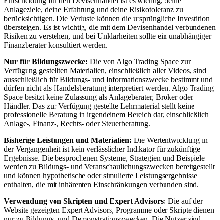
Entscheidung für den Devisenhandel ist es wichtig, deine
Anlageziele, deine Erfahrung und deine Risikotoleranz zu
berücksichtigen. Die Verluste können die ursprüngliche Investition
übersteigen. Es ist wichtig, die mit dem Devisenhandel verbundenen
Risiken zu verstehen, und bei Unklarheiten sollte ein unabhängiger
Finanzberater konsultiert werden.
Nur für Bildungszwecke:
Die von Algo Trading Space zur
Verfügung gestellten Materialien, einschließlich aller Videos, sind
ausschließlich für Bildungs- und Informationszwecke bestimmt und
dürfen nicht als Handelsberatung interpretiert werden. Algo Trading
Space besitzt keine Zulassung als Anlageberater, Broker oder
Händler. Das zur Verfügung gestellte Lehrmaterial stellt keine
professionelle Beratung in irgendeinem Bereich dar, einschließlich
Anlage-, Finanz-, Rechts- oder Steuerberatung.
Bisherige Leistungen und Materialien:
Die Wertentwicklung in
der Vergangenheit ist kein verlässlicher Indikator für zukünftige
Ergebnisse. Die besprochenen Systeme, Strategien und Beispiele
werden zu Bildungs- und Veranschaulichungszwecken bereitgestellt
und können hypothetische oder simulierte Leistungsergebnisse
enthalten, die mit inhärenten Einschränkungen verbunden sind.
Verwendung von Skripten und Expert Advisors:
Die auf der
Website gezeigten Expert Advisors, Programme oder Skripte dienen
nur zu Bildungs- und Demonstrationszwecken. Die Nutzer sind