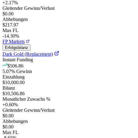
+
2.17
%
Gleitender Gewinn/Verlust
$0.00
Abhebungen
$217.97
Max FL
-14.30%
FP Markets
Erfolgsbilanz
Dark Gold (Replacement)
Instant Funding
$506.86
5.07
%
Gewinn
Einzahlung
$10,000.00
Bilanz
$10,506.86
Monatlicher Zuwachs %
+
0.60
%
Gleitender Gewinn/Verlust
$0.00
Abhebungen
$0.00
Max FL
-8.65%