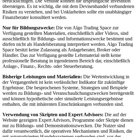
berücksichtigen. Die Verluste können die ursprüngliche Investition
übersteigen. Es ist wichtig, die mit dem Devisenhandel verbundenen
Risiken zu verstehen, und bei Unklarheiten sollte ein unabhängiger
Finanzberater konsultiert werden.
Nur für Bildungszwecke:
Die von Algo Trading Space zur
Verfügung gestellten Materialien, einschließlich aller Videos, sind
ausschließlich für Bildungs- und Informationszwecke bestimmt und
dürfen nicht als Handelsberatung interpretiert werden. Algo Trading
Space besitzt keine Zulassung als Anlageberater, Broker oder
Händler. Das zur Verfügung gestellte Lehrmaterial stellt keine
professionelle Beratung in irgendeinem Bereich dar, einschließlich
Anlage-, Finanz-, Rechts- oder Steuerberatung.
Bisherige Leistungen und Materialien:
Die Wertentwicklung in
der Vergangenheit ist kein verlässlicher Indikator für zukünftige
Ergebnisse. Die besprochenen Systeme, Strategien und Beispiele
werden zu Bildungs- und Veranschaulichungszwecken bereitgestellt
und können hypothetische oder simulierte Leistungsergebnisse
enthalten, die mit inhärenten Einschränkungen verbunden sind.
Verwendung von Skripten und Expert Advisors:
Die auf der
Website gezeigten Expert Advisors, Programme oder Skripte dienen
nur zu Bildungs- und Demonstrationszwecken. Die Nutzer sind
dafür verantwortlich, die operativen Mechanismen und Risiken, die
mit automatisierten Handelssystemen verbunden sind, vor der