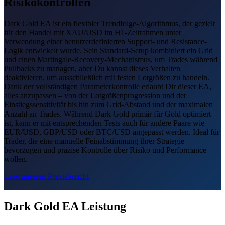
Risikokontrollen
Dark Gold EA ist ein flexibler Trendfolge-Algorithmus, der gezielt
für den Handel mit XAU/USD im H1-Zeitrahmen unter
Verwendung einer benutzerdefinierten Support- und Resistance-
Logik entwickelt wurde. Sein Standard-Setup kombiniert ein Grid
und einen Martingale-Recovery-Mechanismus, um Trades während
Pullbacks zu managen, aber Du kannst dieses Verhalten
deaktivieren, um ausschließlich mit festen Lotgrößen zu handeln.
Dank der vollständigen Parameterkontrolle erlaubt Dir dieser EA,
alles anzupassen – von der Lotgrößenprogression und der
Einstiegssensitivität bis hin zum Grid-Abstand und der maximalen
Anzahl an Trades. Während Dark Gold primär für Gold optimiert
ist, kann er mit entsprechenden Tests auch für andere Paare wie
EUR/USD, GBP/USD oder BTC/USD angepasst werden. Ideal für
Trader, die eine manuelle Feinabstimmung ihrer Strategie
bevorzugen und präzise Kontrolle über Risiko und Performance
wollen.
Lese unseren Praxisbericht
Dark Gold EA Leistung