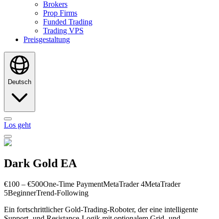
Brokers
Prop Firms
Funded Trading
Trading VPS
Preisgestaltung
Deutsch
Los geht
Dark Gold EA
€100 – €500
One-Time Payment
MetaTrader 4
MetaTrader
5
Beginner
Trend-Following
Ein fortschrittlicher Gold-Trading-Roboter, der eine intelligente
Support- und Resistance-Logik mit optionalem Grid- und