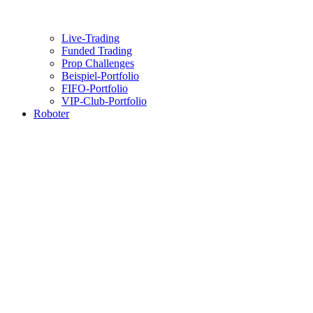
Live-Trading
Funded Trading
Prop Challenges
Beispiel-Portfolio
FIFO-Portfolio
VIP-Club-Portfolio
Roboter