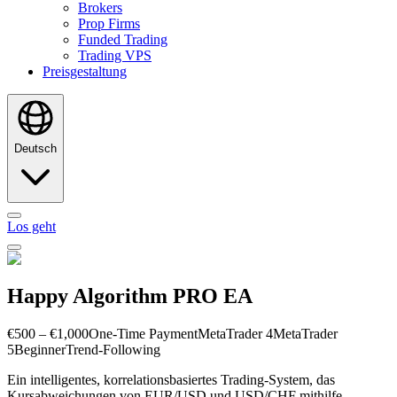
Brokers
Prop Firms
Funded Trading
Trading VPS
Preisgestaltung
Deutsch
Los geht
Happy Algorithm PRO EA
€500 – €1,000
One-Time Payment
MetaTrader 4
MetaTrader
5
Beginner
Trend-Following
Ein intelligentes, korrelationsbasiertes Trading-System, das
Kursabweichungen von EUR/USD und USD/CHF mithilfe