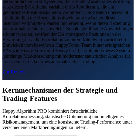
herkömmlichen Grid-Systemen, die riskante Zusatztrades eröffnen,
setzt dieser EA auf eine variable Grid-Regulierung, die ein
gefährliches Positionsskalieren verhindert. Das System überwacht
kontinuierlich die Korrelationsabweichung zwischen diesen
historisch verknüpften Paaren und erkennt, wenn deren Beziehung
von normalen Patterns abweicht. Sobald signifikante Abweichungen
erkannt werden, eröffnet der EA strategische Positionen in der
Erwartung, dass die Korrelation zu ihrem Mittelwert zurückkehrt.
Entwickelt vom bewährten HappyForex-Team hinter erfolgreichen
EAs wie Heavy Forex und Heavy Gold, kombiniert dieses System
jahrelange Marktforschung mit modernster statistischer Analyse für
konsistentes, risikoarmes automatisiertes Trading.
Zur Review
Kernmechanismen der Strategie und
Trading-Features
Happy Algorithm PRO kombiniert fortschrittliche
Korrelationsmessung, statistische Optimierung und intelligentes
Risikomanagement, um eine konsistente Trading-Performance unter
verschiedenen Marktbedingungen zu liefern.