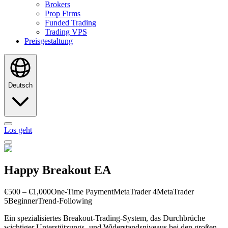
Brokers
Prop Firms
Funded Trading
Trading VPS
Preisgestaltung
Deutsch
Los geht
Happy Breakout EA
€500 – €1,000
One-Time Payment
MetaTrader 4
MetaTrader
5
Beginner
Trend-Following
Ein spezialisiertes Breakout-Trading-System, das Durchbrüche
wichtiger Unterstützungs- und Widerstandsniveaus bei den großen