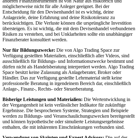
anderen Finanzinstrumenten ist von Natur aus risikoreich und
möglicherweise nicht für alle Anleger geeignet. Bei der
Entscheidung für den Devisenhandel ist es wichtig, deine
Anlageziele, deine Erfahrung und deine Risikotoleranz zu
berücksichtigen. Die Verluste können die ursprüngliche Investition
übersteigen. Es ist wichtig, die mit dem Devisenhandel verbundenen
Risiken zu verstehen, und bei Unklarheiten sollte ein unabhängiger
Finanzberater konsultiert werden.
Nur für Bildungszwecke:
Die von Algo Trading Space zur
Verfügung gestellten Materialien, einschließlich aller Videos, sind
ausschließlich für Bildungs- und Informationszwecke bestimmt und
dürfen nicht als Handelsberatung interpretiert werden. Algo Trading
Space besitzt keine Zulassung als Anlageberater, Broker oder
Händler. Das zur Verfügung gestellte Lehrmaterial stellt keine
professionelle Beratung in irgendeinem Bereich dar, einschließlich
Anlage-, Finanz-, Rechts- oder Steuerberatung.
Bisherige Leistungen und Materialien:
Die Wertentwicklung in
der Vergangenheit ist kein verlässlicher Indikator für zukünftige
Ergebnisse. Die besprochenen Systeme, Strategien und Beispiele
werden zu Bildungs- und Veranschaulichungszwecken bereitgestellt
und können hypothetische oder simulierte Leistungsergebnisse
enthalten, die mit inhärenten Einschränkungen verbunden sind.
Verwendung von Skripten und Expert Advisors:
Die auf der