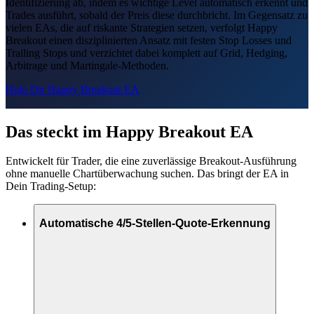
Identifizierung ab, indem es wichtige Level automatisch erkennt und
Trades ausführt, sobald der Preis diese durchbricht. Im Gegensatz zu
vielen EAs, die auf riskante Strategien setzen, verfolgt Happy
Breakout einen disziplinierten Ansatz mit festen Stop Losses und
Trailing Stops und verzichtet dabei komplett auf Grid, Hedging,
Arbitrage und Martingale-Methoden.
Hole Dir Happy Breakout EA
Das steckt im Happy Breakout EA
Entwickelt für Trader, die eine zuverlässige Breakout-Ausführung
ohne manuelle Chartüberwachung suchen. Das bringt der EA in
Dein Trading-Setup:
Automatische 4/5-Stellen-Quote-Erkennung