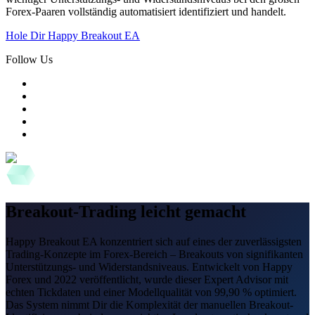
Forex-Paaren vollständig automatisiert identifiziert und handelt.
Hole Dir Happy Breakout EA
Follow Us
Breakout-Trading leicht gemacht
Happy Breakout EA konzentriert sich auf eines der zuverlässigsten
Trading-Konzepte im Forex-Bereich – Breakouts von signifikanten
Unterstützungs- und Widerstandsniveaus. Entwickelt von Happy
Forex und 2022 veröffentlicht, wurde dieser Expert Advisor mit
echten Tickdaten und einer Modellqualität von 99,90 % optimiert.
Das System nimmt Dir die Komplexität der manuellen Breakout-