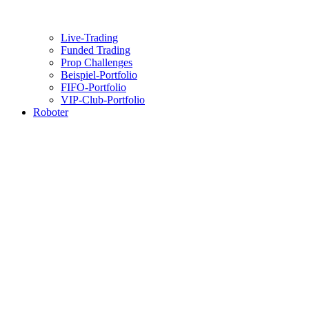
Live-Trading
Funded Trading
Prop Challenges
Beispiel-Portfolio
FIFO-Portfolio
VIP-Club-Portfolio
Roboter