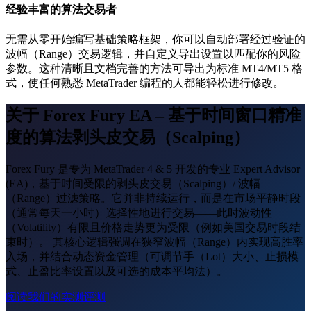
经验丰富的算法交易者
无需从零开始编写基础策略框架，你可以自动部署经过验证的
波幅（Range）交易逻辑，并自定义导出设置以匹配你的风险
参数。这种清晰且文档完善的方法可导出为标准 MT4/MT5 格
式，使任何熟悉 MetaTrader 编程的人都能轻松进行修改。
关于 Forex Fury EA – 基于时间窗口精准
度的算法剥头皮交易（Scalping）
Forex Fury 是专为 MetaTrader 4 & 5 开发的专业 Expert Advisor
(EA)，基于时间受限的剥头皮交易（Scalping）/ 波幅
（Range）过滤策略。它并非持续运行，而是在市场平静时段
（通常每天一小时）选择性地进行交易——此时波动性
（Volatility）有限且价格走势更为受限（例如美国交易时段结
束时）。 其核心逻辑强调在狭窄波幅（Range）内实现高胜率
入场，并结合动态资金管理（可调节手（Lot）大小、止损模
式、止盈比率设置以及可选的成本平均法）。
阅读我们的实测评测