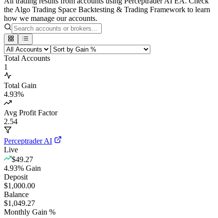
All trading results from accounts using Perceptrader AI EA. Check
the Algo Trading Space Backtesting & Trading Framework to learn
how we manage our accounts.
Total Accounts
1
Total Gain
4.93
%
Avg Profit Factor
2.54
Perceptrader AI
Live
$49.27
4.93
%
Gain
Deposit
$1,000.00
Balance
$1,049.27
Monthly Gain %