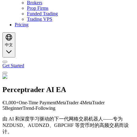
Brokers
Prop Firms
Funded Trading
Trading VPS
Pricing
中文
Get Started
Perceptrader AI EA
€1,000+
One-Time Payment
MetaTrader 4
MetaTrader
5
Beginner
Trend-Following
由 AI 和深度学习驱动的下一代网格交易机器人——专为
NZDUSD、AUDNZD、GBPCHF 等货币对的高频交易而设
计。