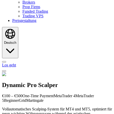
Brokers
Prop Firms
Funded Trading
Trading VPS
Preisgestaltung
Deutsch
Los geht
Dynamic Pro Scalper
€100 – €500
One-Time Payment
MetaTrader 4
MetaTrader
5
Beginner
Grid
Martingale
Vollautomatisches Scalping-System für MT4 und MT5, optimiert für
neun wichtige Währungspaare während der asiatischen