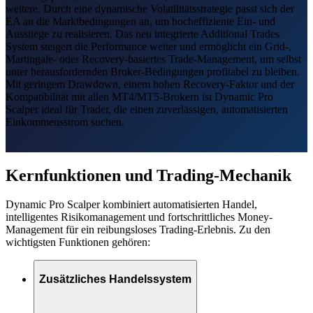
weitere. Durch eine dynamische Volatilitätsstrategie passt sich der
EA an die Marktbedingungen an, um hocheffiziente Ein- und
Ausstiege zu realisieren. Das neu integrierte Additional Trades
System steigert die Performance weiter und ermöglicht ein Grid-,
Martingale- oder Recovery-basiertes Trade-Management, um selbst
unter herausfordernden Broker-Bedingungen profitabel zu bleiben.
Mit geringem Drawdown, einem hohen Recovery-Faktor und der
Kompatibilität mit allen MT4/MT5-Brokern ist Dynamic Pro
Scalper ideal für Trader, die einen zuverlässigen, automatisierten
Einkommensstrom suchen.
Kernfunktionen und Trading-Mechanik
Dynamic Pro Scalper kombiniert automatisierten Handel,
intelligentes Risikomanagement und fortschrittliches Money-
Management für ein reibungsloses Trading-Erlebnis. Zu den
wichtigsten Funktionen gehören:
Zusätzliches Handelssystem