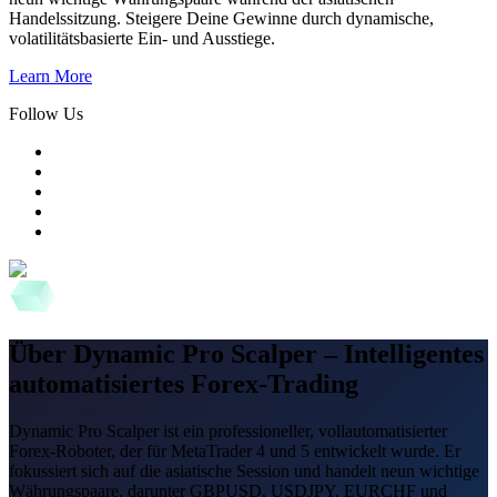
Handelssitzung. Steigere Deine Gewinne durch dynamische,
volatilitätsbasierte Ein- und Ausstiege.
Learn More
Follow Us
Über Dynamic Pro Scalper – Intelligentes
automatisiertes Forex-Trading
Dynamic Pro Scalper ist ein professioneller, vollautomatisierter
Forex-Roboter, der für MetaTrader 4 und 5 entwickelt wurde. Er
fokussiert sich auf die asiatische Session und handelt neun wichtige
Währungspaare, darunter GBPUSD, USDJPY, EURCHF und