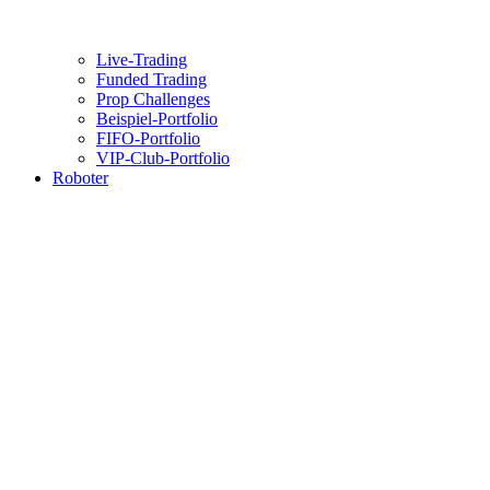
Live-Trading
Funded Trading
Prop Challenges
Beispiel-Portfolio
FIFO-Portfolio
VIP-Club-Portfolio
Roboter