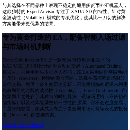
与其选择在不同品种上表现不稳定的通用多货币外汇机器人，
这款独特的 Expert Advisor 专注于 XAU/USD 的特性。针对黄
金波动性（Volatility）模式的专项优化，使其比一刀切的解决
方案能带来更优异的结果。
专为黄金打造的 EA，配备智能入场过滤
与市场时机判断
Forex Gold Investor EA 是一款专为 M15 时间框架下的
XAU/USD 货币对设计的全自动化交易（Automated Trading）
机器人。与通用剥头皮机器人不同，该 EA 采用结合突破动能
与反转（Reversal）检测的混合策略，选择在高概率市场时段
进行交易。凭借十余年的历史分析，它使用精炼的逻辑来利用
伦敦和纽约时段的波动性（Volatility）。Forex Gold Investor 的
脱颖而出之处在于其独特的时机算法、硬编码逻辑（不依赖外
部指标）以及对风险调整后一致性的强调。它不会过度交易，
而是智能交易，使其成为专注于贵金属市场可持续表现的投资
者（Investor）的首选方案。
阅读我们的实测评测