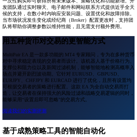
一次性购买即可获得所有未来版本、策略优化和功能新增。开
发团队通过实时聊天、电子邮件和网站联系方式提供近乎全天
候的支持，在数小时内响应安装问题、设置优化和故障排除。
当市场状况发生变化或经纪商（Broker）配置更改时，支持团
队将帮助你调整参数以维持性能，且无需支付额外费用。
用五种货币对交易的更智能方式
MultiPair EA 是一款多功能的 MT4 专家顾问，专为在多种货币
对中寻求稳定表现的交易者而设计。该机器人基于价格行为、
支撑位和阻力位以及新闻过滤机制，能够智能地检测高概率入
场点并避开剧烈波动期。它针对 EURUSD、GBPUSD、
EURJPY、CHFJPY 和 EURCAD 进行了优化，且所有设置均
可根据交易者的策略进行配置。这款 EA 为全自动交易而打
造，让交易者在保持强大的风险过滤和战略交易逻辑的同时，
能够采用“设置后即可忽略”的交易方式。
阅读我们的实测评测
基于成熟策略工具的智能自动化