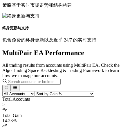
策略基于实时市场走势和结构构建
终身更新与支持
包含免费的终身更新以及近乎 24/7 的实时支持
MultiPair EA Performance
All trading results from accounts using MultiPair EA. Check the
Algo Trading Space Backtesting & Trading Framework to learn
how we manage our accounts.
Total Accounts
5
Total Gain
14.23
%