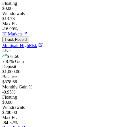
Floating
$0.00
Withdrawals
$13.78
Max FL
-16.90%
IC Markets
Track Record
Multipair HighRisk
Live
$78.66
7.87
%
Gain
Deposit
$1,000.00
Balance
$878.66
Monthly Gain %
-0.95
%
Floating
$0.00
Withdrawals
$200.00
Max FL
-84.32%