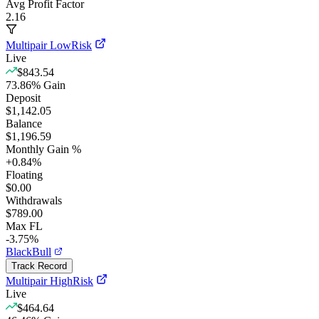
Avg Profit Factor
2.16
Multipair LowRisk
Live
$843.54
73.86
%
Gain
Deposit
$1,142.05
Balance
$1,196.59
Monthly Gain %
+
0.84
%
Floating
$0.00
Withdrawals
$789.00
Max FL
-3.75%
BlackBull
Track Record
Multipair HighRisk
Live
$464.64