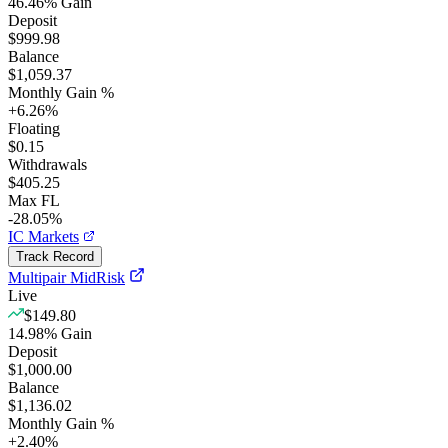
46.46
%
Gain
Deposit
$999.98
Balance
$1,059.37
Monthly Gain %
+
6.26
%
Floating
$0.15
Withdrawals
$405.25
Max FL
-28.05%
IC Markets
Track Record
Multipair MidRisk
Live
$149.80
14.98
%
Gain
Deposit
$1,000.00
Balance
$1,136.02
Monthly Gain %
+
2.40
%