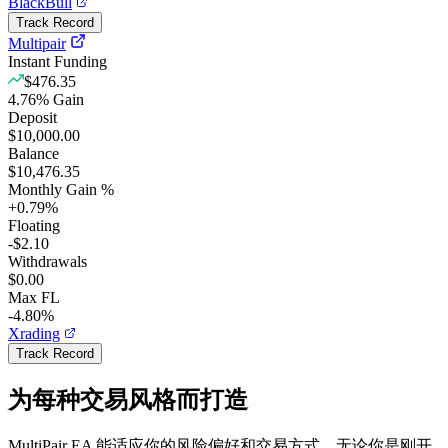
BlackBull
Track Record
Multipair
Instant Funding
$476.35
4.76
%
Gain
Deposit
$10,000.00
Balance
$10,476.35
Monthly Gain %
+
0.79
%
Floating
-$2.10
Withdrawals
$0.00
Max FL
-4.80%
Xrading
Track Record
为每种交易风格而打造
MultiPair EA 能适应你的风险偏好和交易方式，无论你是刚开