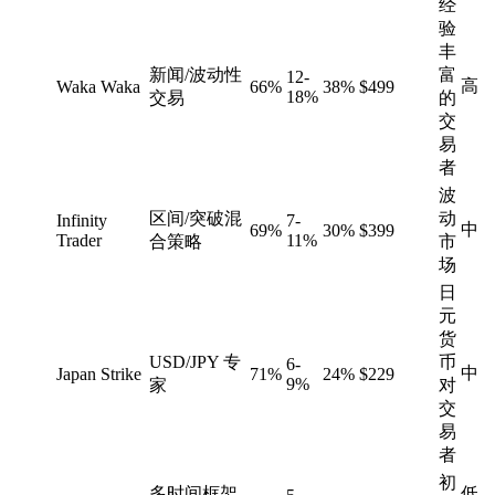
经
验
丰
新闻/波动性
富
12-
高
Waka Waka
66%
38%
$499
18%
交易
的
交
易
者
波
区间/突破混
动
Infinity
7-
中
69%
30%
$399
Trader
11%
合策略
市
场
日
元
货
USD/JPY 专
币
6-
中
Japan Strike
71%
24%
$229
9%
家
对
交
易
者
初
多时间框架
低