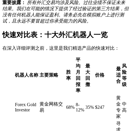
重要披露：
所有外汇交易均涉及风险。过往业绩不保证未来
结果。我们在可能的情况下提供了经过验证的第三方结果，但
没有任何机器人能保证盈利。请务必先在模拟账户上进行测
试，且永远不要冒超过你承受能力的风险。
快速对比表：十大外汇机器人一览
在深入详细评测之前，这里是我们精选产品的快速对比：
平
均
最
风
最
胜
月
大
险
机器人名称
主要策略
价格
适
率
回
回
等
合
报
撤
级
率
黄
黄金网格交
金
中
Forex Gold
8-
68%
35%
$247
Investor
12%
易
专
高
家
寻
求