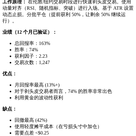
工作原理：
在伦敦/纽约交易时段进行快速剥头皮交易。使用
动量对齐（RSI、随机指标、突破）进行入场。基于 ATR 设置
动态止损。分批平仓（提前获利 50%，让剩余 50% 继续运
行）。
业绩（12 个月已验证）：
总回报率：163%
胜率：74%
获利因子：2.23
交易次数：1,247
优点：
月回报率最高 (13%+)
对于剥头皮交易者而言，74% 的胜率非常出色
利用黄金的波动性获利
缺点：
回撤最高 (42%)
使用轻度摊平成本（在亏损头寸中加仓）
需要点差 <$0.25