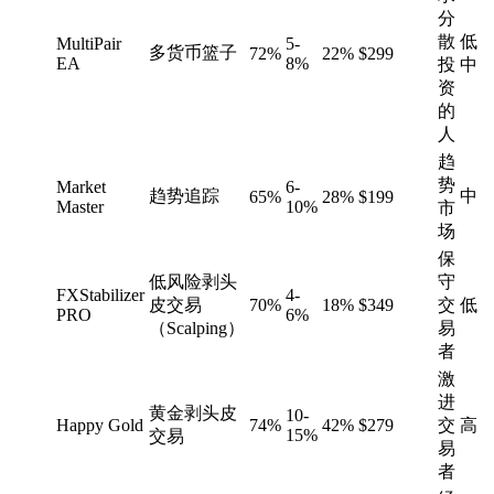
分
散
低
MultiPair
5-
多货币篮子
72%
22%
$299
EA
8%
投
中
资
的
人
趋
势
Market
6-
趋势追踪
中
65%
28%
$199
Master
10%
市
场
保
低风险剥头
守
FXStabilizer
4-
皮交易
70%
18%
$349
交
低
PRO
6%
（Scalping）
易
者
激
进
黄金剥头皮
10-
Happy Gold
74%
42%
$279
交
高
15%
交易
易
者