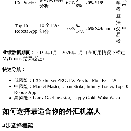
5-
FX Proctor
67%
20%
$189
学
8%
分析
中
者
算
法
10 个 EAs
Top 10
8-
73%
26%
$49/month
交
中
Robots App
14%
组合
易
者
业绩数据期间：
2025年1月 – 2026年1月（在可用情况下经过
Myfxbook 结果验证）
快速导航：
低风险：FXStabilizer PRO, FX Proctor, MultiPair EA
中风险：Market Master, Japan Strike, Infinity Trader, Top 10
Robots App
高风险：Forex Gold Investor, Happy Gold, Waka Waka
如何选择最适合你的外汇机器人
4步选择框架